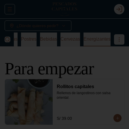
Abrir menu de navegación
Login
¿Dónde quieres pedir?
a
Sopas
Postres
Bebidas
Cervezas
Energizantes
Para empezar
Rollitos capitales
Rellenos de langostinos con salsa 
oriental.
S/ 39.00