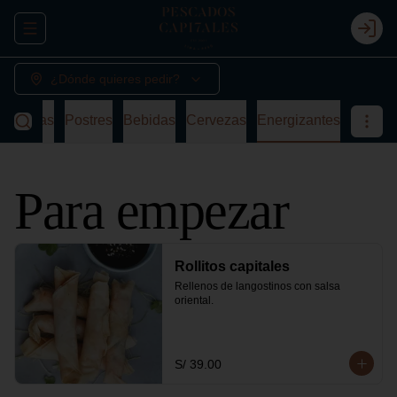
Abrir menu de navegación
Login
¿Dónde quieres pedir?
a
Sopas
Postres
Bebidas
Cervezas
Energizantes
Para empezar
Rollitos capitales
Rellenos de langostinos con salsa 
oriental.
S/ 39.00