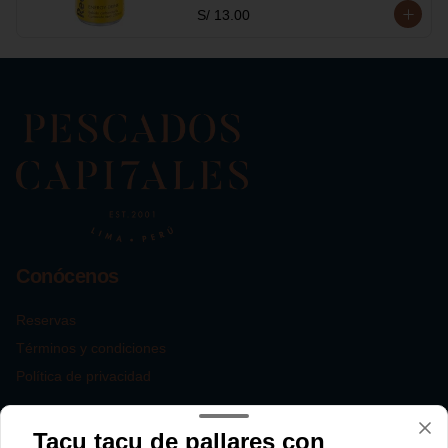
S/ 13.00
Conócenos
Reservas
Términos y condiciones
Política de privacidad
Redes sociales
Tacu tacu de pallares con