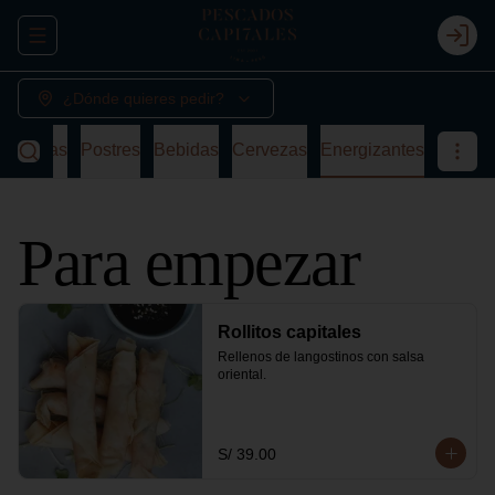
Abrir menu de navegación
Login
¿Dónde quieres pedir?
a
Sopas
Postres
Bebidas
Cervezas
Energizantes
Para empezar
Rollitos capitales
Rellenos de langostinos con salsa 
oriental.
S/ 39.00