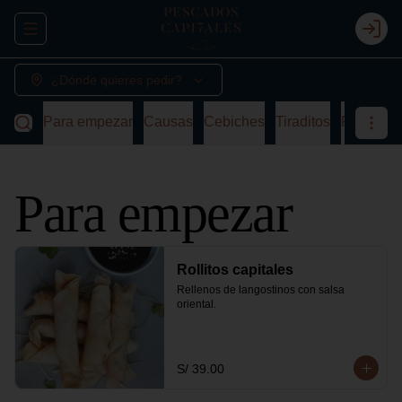
Abrir menu de navegación
Login
¿Dónde quieres pedir?
Para empezar
Causas
Cebiches
Tiraditos
Platos de
Para empezar
Rollitos capitales
Rellenos de langostinos con salsa 
oriental.
S/ 39.00