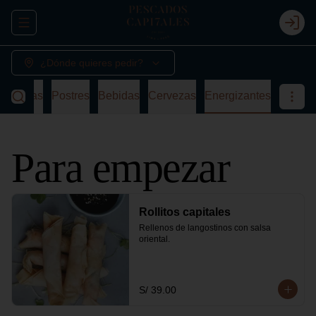
Abrir menu de navegación
Login
¿Dónde quieres pedir?
a
Sopas
Postres
Bebidas
Cervezas
Energizantes
Para empezar
Rollitos capitales
Rellenos de langostinos con salsa 
oriental.
S/ 39.00