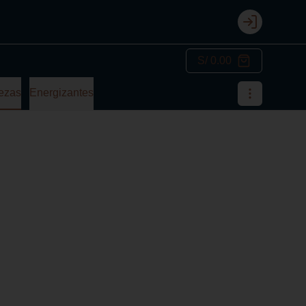
Login
S/ 0.00
ezas
Energizantes