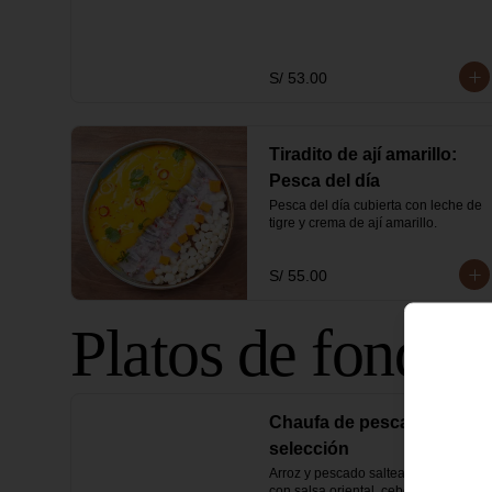
S/ 53.00
Tiradito de ají amarillo:
Pesca del día
Pesca del día cubierta con leche de 
tigre y crema de ají amarillo.
S/ 55.00
Platos de fondo
Chaufa de pescado de
selección
Arroz y pescado salteados al wok 
con salsa oriental, cebolla china y 