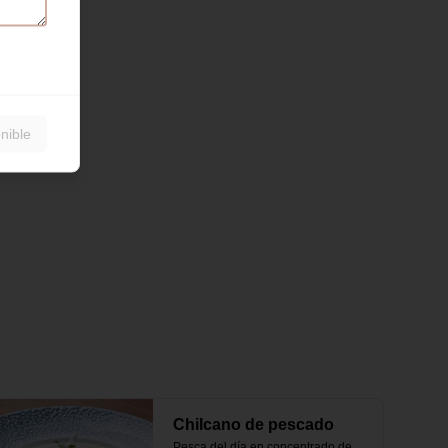
nible
Chilcano de pescado
Pesca del día en concentrado de 