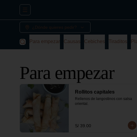
Abrir menu de navegación
¿Dónde quieres pedir?
Para empezar
Causas
Cebiches
Tiraditos
Pl
Para empezar
Rollitos capitales
Rellenos de langostinos con salsa 
oriental.
S/ 39.00