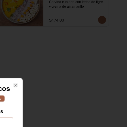
Corvina cubierta con leche de tigre 
y crema de ají amarillo
S/ 74.00
cos
Close
e
es