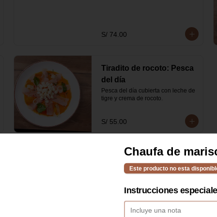
S/ 74.00
Tiradito de rocoto: Pesca
del día
Pesca del día cubierta con leche de 
tigre y crema de rocoto.
S/ 55.00
Chaufa de maris
Este producto no esta disponibl
Chaufa de pescado de
Instrucciones especial
selección
Arroz y pescado salteados al wok 
con salsa oriental, cebolla china y 