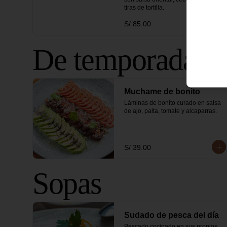
tiras de tortilla.
S/ 85.00
De temporada
Muchame de bonito
Láminas de bonito curado en salsa 
de ajo, palta, tomate y alcaparras.
S/ 39.00
Sopas
Sudado de pesca del día
Pescado cocinado en sus propios 