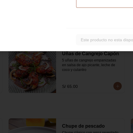
tiras de tortilla.
S/ 85.00
Este producto no esta dispo
Uñas de Cangrejo Capón
5 uñas de cangrejo empanizadas 
en salsa de ajo picante, leche de 
coco y culantro
S/ 65.00
Chupe de pescado
Chupe clásico con arroz reventado, 