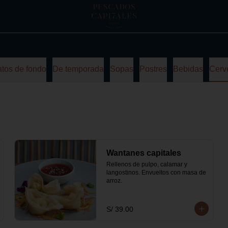
atos de fondo
De temporada
Sopas
Postres
Bebidas
Cerv
Wantanes capitales
Rellenos de pulpo, calamar y 
langostinos. Envueltos con masa de 
arroz.
S/ 39.00