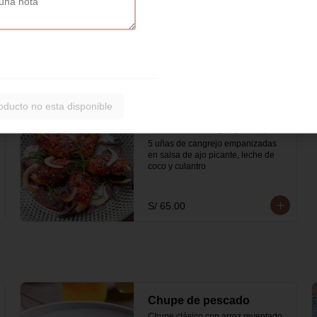
tiras de tortilla.
S/ 85.00
oducto no esta disponible
Uñas de Cangrejo Capón
5 uñas de cangrejo empanizadas 
en salsa de ajo picante, leche de 
coco y culantro
S/ 65.00
Chupe de pescado
Chupe clásico con arroz reventado, 