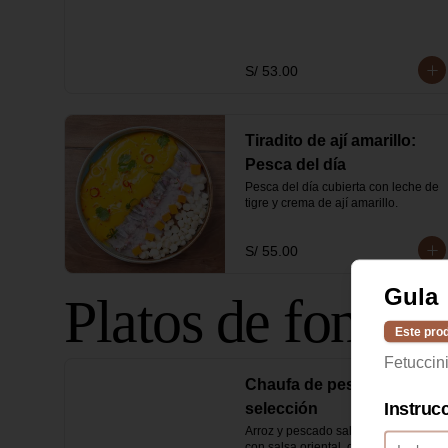
S/ 53.00
Tiradito de ají amarillo:
Pesca del día
Pesca del día cubierta con leche de 
tigre y crema de ají amarillo.
S/ 55.00
Gula
Platos de fondo
Este prod
Fetuccini
Chaufa de pescado de
Instruc
selección
Arroz y pescado salteados al wok 
con salsa oriental, cebolla china y 