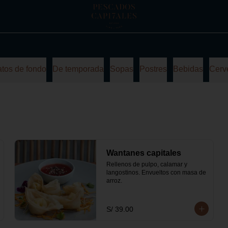
atos de fondo
De temporada
Sopas
Postres
Bebidas
Cerv
Wantanes capitales
Rellenos de pulpo, calamar y 
langostinos. Envueltos con masa de 
arroz.
S/ 39.00