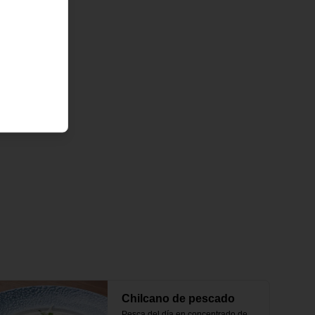
Chilcano de pescado
Pesca del día en concentrado de 