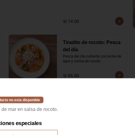
S/ 74.00
Tiradito de rocoto: Pesca
del día
Pesca del día cubierta con leche de 
tigre y crema de rocoto.
S/ 55.00
ucto no esta disponible
 de mar en salsa de rocoto.
Chaufa de pescado de
ciones especiales
selección
Arroz y pescado salteados al wok 
con salsa oriental, cebolla china y 