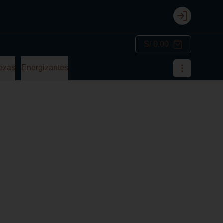
Login
S/ 0.00
ezas
Energizantes