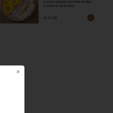
Corvina cubierta con leche de tigre 
y crema de ají amarillo
S/ 74.00
Close