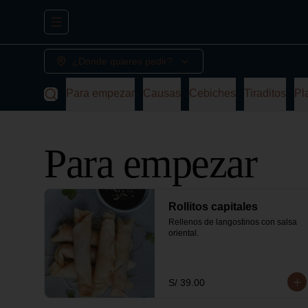
Abrir menu de navegación
¿Dónde quieres pedir?
Para empezar
Causas
Cebiches
Tiraditos
Pl
Para empezar
Rollitos capitales
Rellenos de langostinos con salsa 
oriental.
S/ 39.00