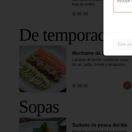
tiras de tortilla.
S/ 85.00
De temporada
Este pr
Muchame de bonito
Láminas de bonito curado en salsa 
de ajo, palta, tomate y alcaparras.
S/ 39.00
Sopas
Sudado de pesca del día
Pescado cocinado en sus propios 