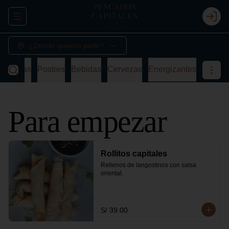
Abrir menu de navegación
Login
¿Dónde quieres pedir?
a
Sopas
Postres
Bebidas
Cervezas
Energizantes
Para empezar
Rollitos capitales
Rellenos de langostinos con salsa 
oriental.
S/ 39.00