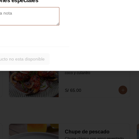
ones especiales
tiras de tortilla.
S/ 85.00
Uñas de Cangrejo Capón
ucto no esta disponible
5 uñas de cangrejo empanizadas 
en salsa de ajo picante, leche de 
coco y culantro
S/ 65.00
Chupe de pescado
Chupe clásico con arroz reventado, 