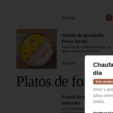
S/ 53.00
Tiradito de ají amarillo:
Pesca del día
Pesca del día cubierta con leche de 
tigre y crema de ají amarillo.
Chaufa
S/ 55.00
día
Platos de fondo
Este produc
Arroz y pe
salsa orien
Chaufa de pescado de
tortilla.
selección
Arroz y pescado salteados al wok 
con salsa oriental, cebolla china y 