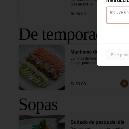
Instrucci
tiras de tortilla.
S/ 85.00
De temporada
Muchame de bonito
Este prod
Láminas de bonito curado en salsa 
de ajo, palta, tomate y alcaparras.
S/ 39.00
Sopas
Sudado de pesca del día
Pescado cocinado en sus propios 