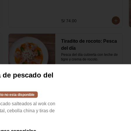
S/ 74.00
Tiradito de rocoto: Pesca
del día
Pesca del día cubierta con leche de 
tigre y crema de rocoto.
 de pescado del
S/ 55.00
to no esta disponible
scado salteados al wok con
tal, cebolla china y tiras de
Chaufa de pescado de
selección
Arroz y pescado salteados al wok 
con salsa oriental, cebolla china y 