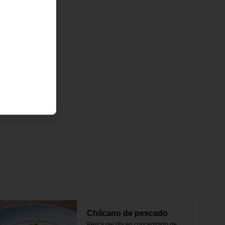
Chilcano de pescado
Pesca del día en concentrado de 