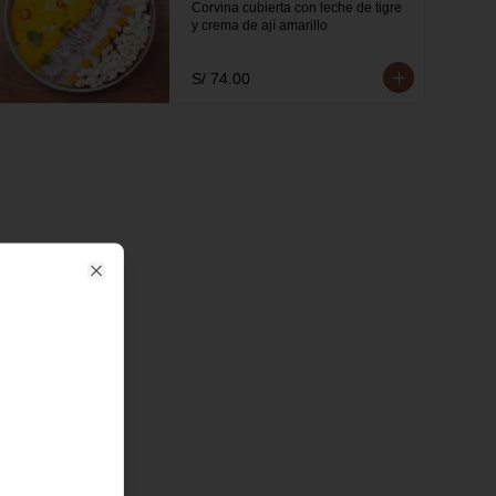
Corvina cubierta con leche de tigre 
y crema de ají amarillo
S/ 74.00
Close