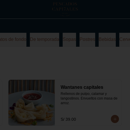
atos de fondo
De temporada
Sopas
Postres
Bebidas
Cerv
Wantanes capitales
Rellenos de pulpo, calamar y 
langostinos. Envueltos con masa de 
arroz.
S/ 39.00