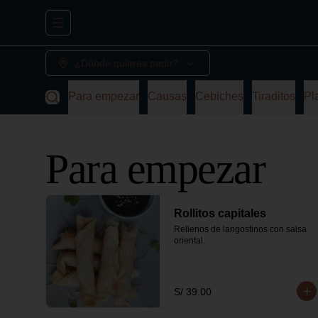
Abrir menu de navegación
¿Dónde quieres pedir?
Para empezar
Causas
Cebiches
Tiraditos
Pl
Para empezar
Rollitos capitales
Rellenos de langostinos con salsa 
oriental.
S/ 39.00