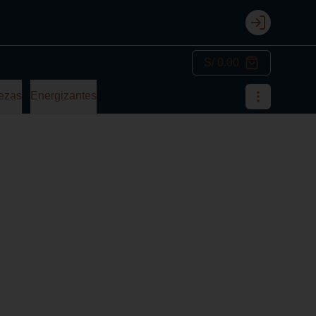
Login
S/ 0.00
ezas
Energizantes